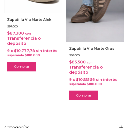
Zapatilla Via Marte Alek
$97.000
$87.300
con
Transferencia o
depósito
Zapatilla Via Marte Orus
9
x
$10.777,78
sin interés
$95.000
$85.500
con
Comprar
Transferencia o
depósito
9
x
$10.555,56
sin interés
Comprar
Categorías