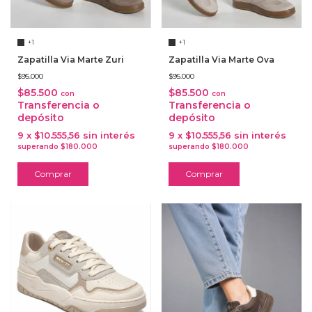
+1
+1
Zapatilla Via Marte Zuri
Zapatilla Via Marte Ova
$95.000
$95.000
$85.500
$85.500
con
con
Transferencia o
Transferencia o
depósito
depósito
9
x
$10.555,56
sin interés
9
x
$10.555,56
sin interés
Comprar
Comprar