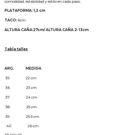
comodidad, estabilidad y estilo en cada paso.
PLATAFORMA: 1,2 cm
TACO:
6cm
ALTURA CAÑA:27cm/ ALTURA CAÑA 2: 13cm
Tabla talles
ARG. MEDIDA
35 22 cm
36 23 cm
37 24 cm
38 25 cm
39 25.5 cm
40 26 cm
67-Velix47