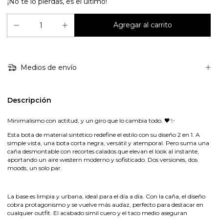
¡No te lo pierdas, es el último!
Medios de envío
Descripción
Minimalismo con actitud, y un giro que lo cambia todo. 🖤✨
Esta bota de material sintético redefine el estilo con su diseño 2 en 1. A
simple vista, una bota corta negra, versátil y atemporal. Pero suma una
caña desmontable con recortes calados que elevan el look al instante,
aportando un aire western moderno y sofisticado. Dos versiones, dos
moods, un solo par.
La base es limpia y urbana, ideal para el día a día. Con la caña, el diseño
cobra protagonismo y se vuelve más audaz, perfecto para destacar en
cualquier outfit. El acabado simil cuero y el taco medio aseguran