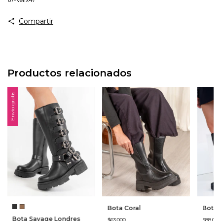
Compartir
Productos relacionados
Envío gratis
Bota Coral
Bota 
Bota Savage Londres
$63.000
$88.00