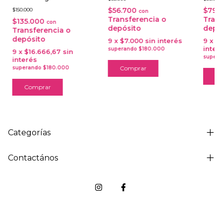
$56.700
$79.
$150.000
con
Transferencia o
Tran
$135.000
con
depósito
depó
Transferencia o
depósito
9
x
$7.000
sin interés
9
x
$
inter
9
x
$16.666,67
sin
interés
Comprar
C
Comprar
Categorías
Contactános