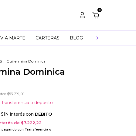
0
VIA MARTE
CARTERAS
BLOG
INFO
MAYORIS
S
.
Guillermina Dominica
rmina Dominica
stos
$53.719,01
Transferencia o depósito
 SIN interés con
DÉBITO
interés de
$7.222,22
o
pagando con Transferencia o