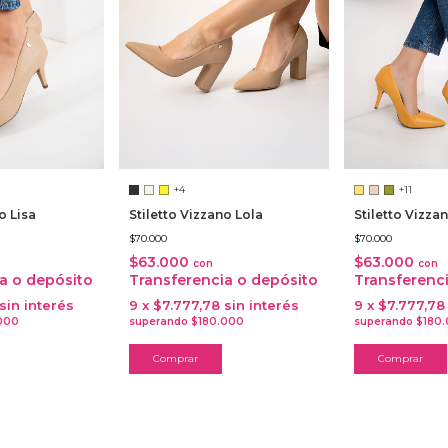
+4
+11
Stiletto Vizzano Lola
o Lisa
Stiletto Vizza
$70.000
$70.000
$63.000
$63.000
con
con
Transferencia o depósito
a o depósito
Transferenc
9
x
$7.777,78
sin interés
sin interés
9
x
$7.777,78
Comprar
Comprar