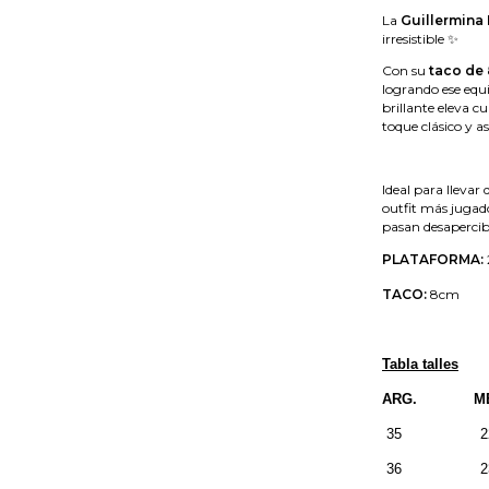
La
Guillermina
irresistible ✨
Con su
taco de
logrando ese equi
brillante eleva c
toque clásico y as
Ideal para llevar
outfit más jugado
pasan desapercibi
PLATAFORMA:
TACO:
8cm
Tabla talles
ARG. ME
35 22 
36 23 