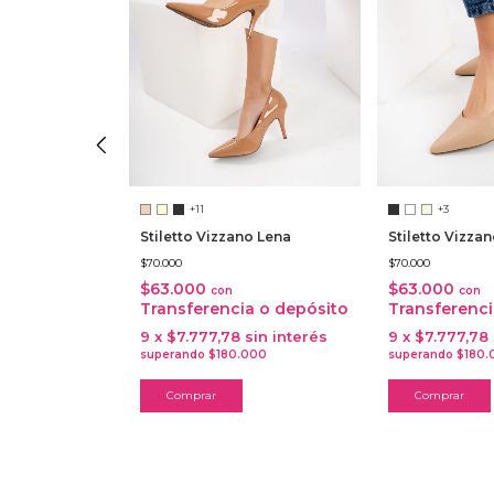
+11
+3
o Lena
Stiletto Vizzano Lena
Stiletto Vizzan
$70.000
$70.000
$63.000
$63.000
con
con
a o depósito
Transferencia o depósito
Transferenci
sin interés
9
x
$7.777,78
sin interés
9
x
$7.777,78
Comprar
Comprar