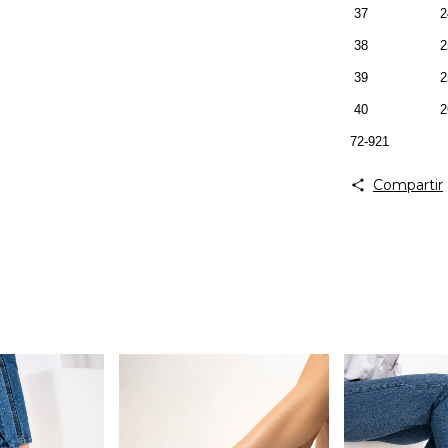
37 24 
38 25 
39 25.5
40 26 
72-921
Compartir