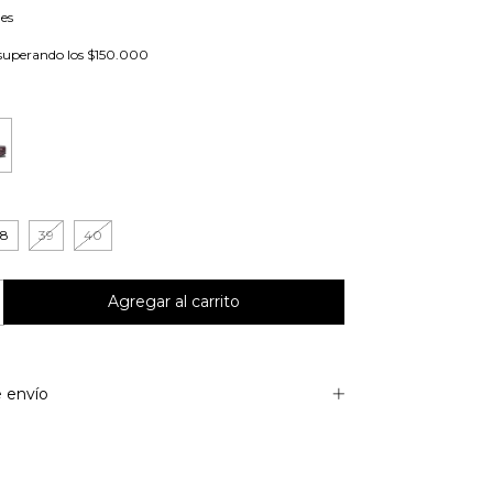
les
superando los
$150.000
o
38
39
40
 envío