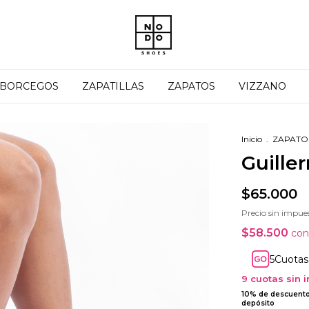
BORCEGOS
ZAPATILLAS
ZAPATOS
VIZZANO
Inicio
.
ZAPATO
Guille
$65.000
Precio sin impue
$58.500
con
Cuotas
9
cuotas sin 
10% de descuent
depósito