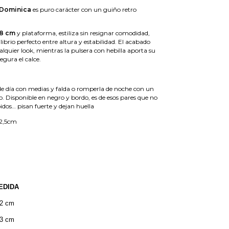
 Dominica
es puro carácter con un guiño retro
 8 cm
y plataforma, estiliza sin resignar comodidad,
librio perfecto entre altura y estabilidad. El acabado
ualquier look, mientras la pulsera con hebilla aporta su
egura el calce.
 de día con medias y falda o romperla de noche con un
. Disponible en negro y bordo, es de esos pares que no
dos… pisan fuerte y dejan huella
2,5cm
DIDA
cm
cm