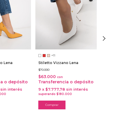
+11
+11
no Lena
Stiletto Vizzano Lena
Stiletto Vizza
$70.000
$70.000
$63.000
$63.000
con
con
ia o depósito
Transferencia o depósito
Transferenc
sin interés
9
x
$7.777,78
sin interés
9
x
$7.777,78
Comprar
Comprar