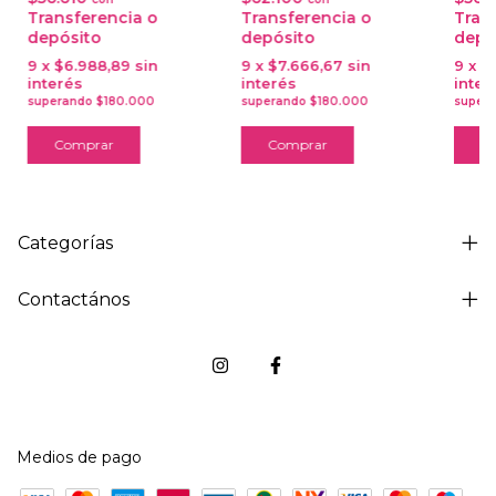
Transferencia o
Transferencia o
Tran
depósito
depósito
depó
9
x
$6.988,89
sin
9
x
$7.666,67
sin
9
x
$
interés
interés
inter
Comprar
Comprar
C
Categorías
Contactános
Medios de pago