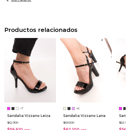
Productos relacionados
+7
+6
Sandalia Vizzano Leiza
Sandalia Vizzano Lana
Sanda
$62.900
$69.000
$62.90
$56.610
$62.100
$56.
con
con