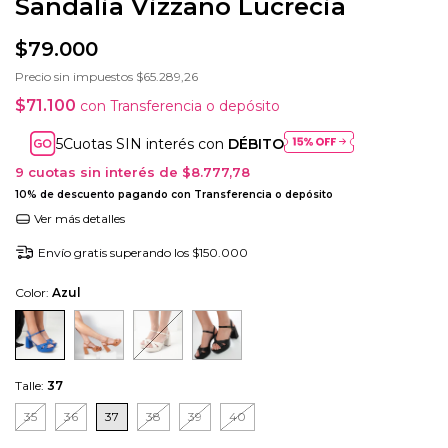
Sandalia Vizzano Lucrecia
$79.000
Precio sin impuestos
$65.289,26
$71.100
con
Transferencia o depósito
Cuotas SIN interés con
DÉBITO
9
cuotas sin interés de
$8.777,78
10% de descuento
pagando con Transferencia o depósito
Ver más detalles
Envío gratis
superando los
$150.000
Color:
Azul
Talle:
37
35
36
37
38
39
40