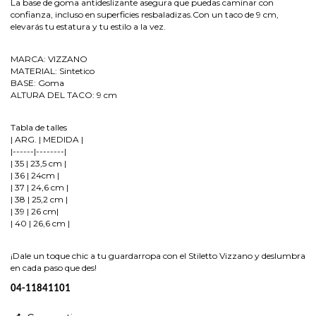
La base de goma antideslizante asegura que puedas caminar con
confianza, incluso en superficies resbaladizas.Con un taco de 9 cm,
elevarás tu estatura y tu estilo a la vez.
MARCA: VIZZANO
MATERIAL: Sintetico
BASE: Goma
ALTURA DEL TACO: 9 cm
Tabla de talles
| ARG. | MEDIDA |
|------|--------|
| 35 | 23,5 cm |
| 36 | 24cm |
| 37 | 24,6 cm |
| 38 | 25,2 cm |
| 39 | 26 cm|
| 40 | 26,6 cm |
¡Dale un toque chic a tu guardarropa con el Stiletto Vizzano y deslumbra
en cada paso que des!
04-11841101