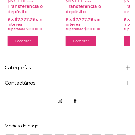
$63.000
$63.000
$63.
con
con
Transferencia o
Transferencia o
Tran
depósito
depósito
depó
9
x
$7.777,78
sin
9
x
$7.777,78
sin
9
x
$
interés
interés
inter
Comprar
Comprar
C
Categorías
Contactános
Medios de pago