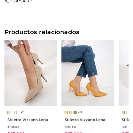
Compartir
Productos relacionados
+11
+11
Stiletto Vizzano Lena
Stiletto Vizzano Lena
Stile
$70.000
$70.000
$70.00