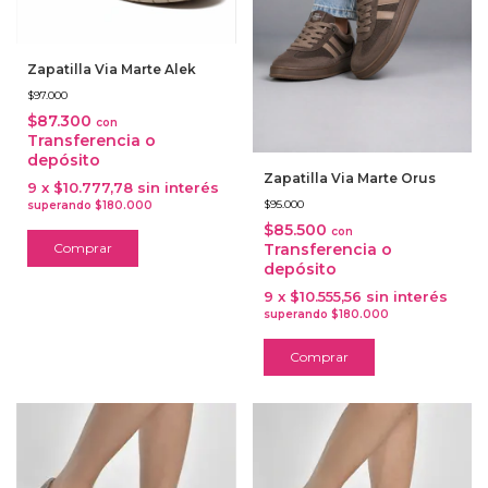
Zapatilla Via Marte Alek
$97.000
$87.300
con
Transferencia o
depósito
Zapatilla Via Marte Orus
9
x
$10.777,78
sin interés
$95.000
$85.500
con
Comprar
Transferencia o
depósito
9
x
$10.555,56
sin interés
Comprar