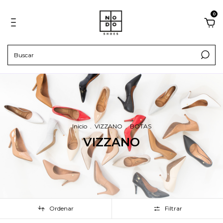
0
Inicio
.
VIZZANO
.
BOTAS
VIZZANO
Ordenar
Filtrar