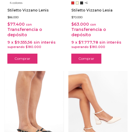
4 colores
+6
Stiletto Vizzano Lenis
Stiletto Vizzano Lesia
$86.000
$70.000
$77.400
$63.000
con
con
Transferencia o
Transferencia o
depósito
depósito
9
x
$9.555,56
sin interés
9
x
$7.777,78
sin interés
Comprar
Comprar