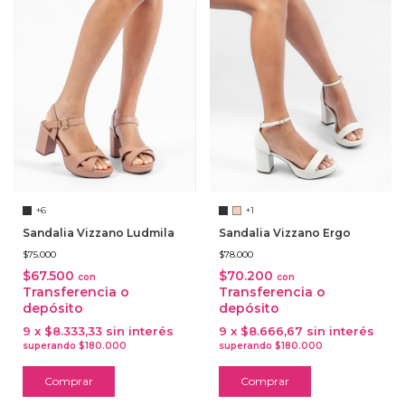
+6
+1
Sandalia Vizzano Ludmila
Sandalia Vizzano Ergo
$75.000
$78.000
$67.500
$70.200
con
con
Transferencia o
Transferencia o
depósito
depósito
9
x
$8.333,33
sin interés
9
x
$8.666,67
sin interés
Comprar
Comprar