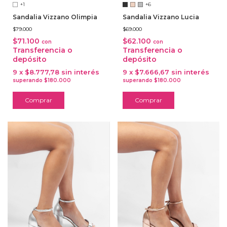
+1
+6
Sandalia Vizzano Olimpia
Sandalia Vizzano Lucia
$79.000
$69.000
$71.100
$62.100
con
con
Transferencia o
Transferencia o
depósito
depósito
9
x
$8.777,78
sin interés
9
x
$7.666,67
sin interés
Comprar
Comprar