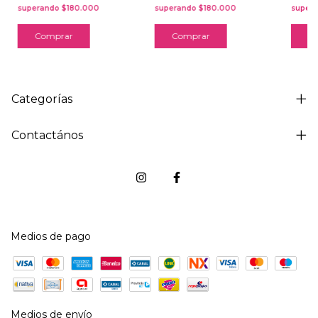
Comprar
Comprar
C
Categorías
Contactános
Medios de pago
Medios de envío