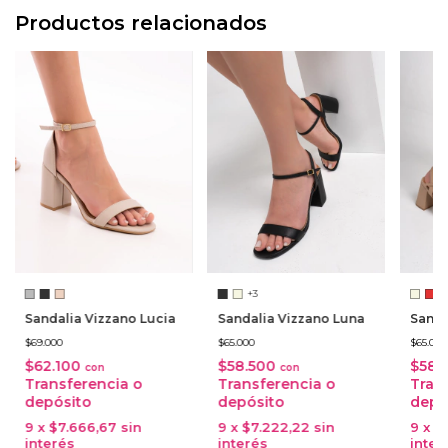
Productos relacionados
+3
Sandalia Vizzano Lucia
Sandalia Vizzano Luna
Sanda
$69.000
$65.000
$65.00
$62.100
$58.500
$58.
con
con
Transferencia o
Transferencia o
Tran
depósito
depósito
depó
9
x
$7.666,67
sin
9
x
$7.222,22
sin
9
x
$
interés
interés
inter