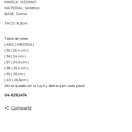
MARCA: VIZZANO
MATERIAL: Sintetico
BASE: Goma
TACO: 8,5cm.
Tabla de talles
| ARG | MEDIDA |
| 35 | 23,4 cm |
| 36 | 24 cm |
| 37 | 24,6 cm |
| 38 | 25,2 cm |
| 39 | 26 cm |
| 40 | 26,6cm |
¡No te quedes sin la tuya y destaca en cada paso!
04-6262474
Compartir