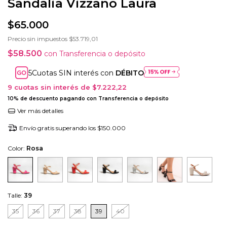
Sandalia Vizzano Laura
$65.000
Precio sin impuestos
$53.719,01
$58.500
con
Transferencia o depósito
Cuotas SIN interés con
DÉBITO
9
cuotas sin interés de
$7.222,22
10% de descuento
pagando con Transferencia o depósito
Ver más detalles
Envío gratis
superando los
$150.000
Color:
Rosa
Talle:
39
35
36
37
38
39
40